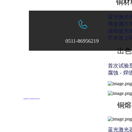
铜材
蓝光激光
薄金属片
借助蓝光
艺本质上
0511-86956219
出色
首次试验
中区8号
电话：0511-86956219
邮箱：
zksxsales@163.com
腐蚀
-
焊
权所有 ©
江苏中科四象激光科技有限公司
技术支持：
江苏网博
铜熔
蓝光激光