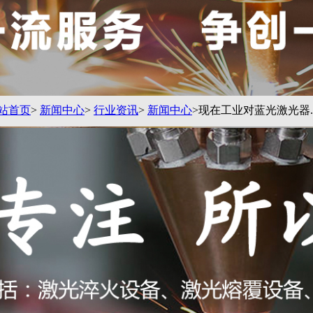
站首页
>
新闻中心
>
行业资讯
>
新闻中心
>现在工业对蓝光激光器..
激光器的应用
9 作者:未知
金和其他有色金属
的工业用激光源需耗费更大能量才能对有色金属，如铜这
局面提供新的可能性。首先，因为铜和金对蓝光的吸收比
一台更加适用于有色金属加工的高功率二极管激光器面世
巨大的优势。