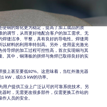
还使铜的熔化更为稳定，提高了加工成品的质
准的调节，从而更好地配合客户的加工需求。无
的焊缝洁净、平整，具有良好的导电性。焊缝周
所以材料的利用率特别高。另外，使用蓝光激光
热传导焊的加工过程可控性高，首次实现铜与其
接。其中，铜薄板的拼焊与角焊已取得良好的实
焊接上甚至要低
92%
。这意味着，当红外激光器
约
1 kW
，或
0,5 kW
的功率。
为用户提供工业上广泛认可的可靠系统技术。另
光器时，无需更改很多部件，仅需更换工作站的
操作人员的安全。