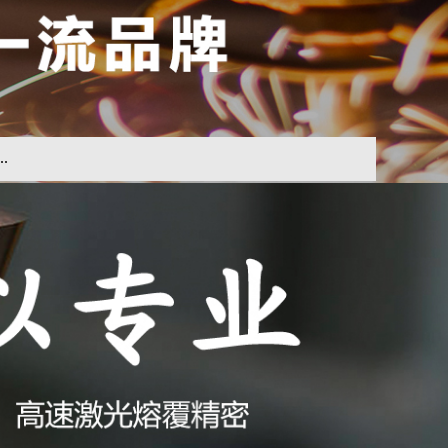
.
一类材料实现批量加工。蓝光二极管激光器的发
红外光要高
7-20
倍（见图表）。
了。蓝光
LDM
二极管激光器在薄板加工上效率更