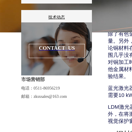
技术动态
除了有色
知识百科
量。另外
CONTACT US
论铜材料
围几乎没
对铜加工
他金属材
验结果。
市场营销部
蓝光激光
电话：0511-86956219
需要
10 k
邮箱：
zksxsales@163.com
LDM
激光
外，在将
视觉保护