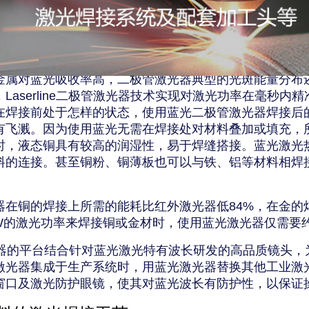
金属对蓝光吸收率高，二极管激光器典型的光斑能量分布
，
Laserline
二极管激光器技术实现对激光功率在毫秒内精
在焊接前处于怎样的状态，使用蓝光二极管激光器焊接后
有飞溅。因为使用蓝光无需在焊接处对材料叠加或填充，
时，液态铜具有较高的润湿性，易于焊缝搭接。蓝光激光
料的连接。甚至铜粉、铜薄板也可以与铁、铝等材料相焊
器在铜的焊接上所需的能耗比红外激光器低
84%
，在金的
W
的激光功率来焊接铜或金材时，使用蓝光激光器仅需要
器的平台结合针对蓝光激光特有波长研发的高品质镜头，
激光器集成于生产系统时，用蓝光激光器替换其他工业激
窗口及激光防护眼镜，使其对蓝光波长有防护性，以保证