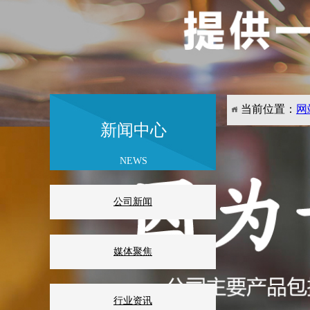
当前位置：
网
新闻中心
现在工业对蓝光
2022-10-24
来源:未知
NEWS
点击数: 3671
铜、
公司新闻
目前现有
媒体聚焦
展为这个
现在，第
行业资讯
高，有着