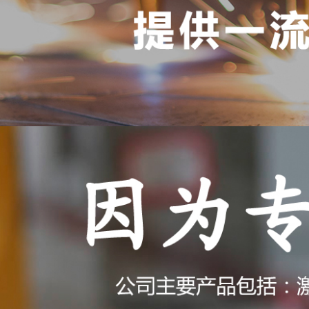
当前位置：
网站首页
>
激光加工业务
激光淬火是利用聚焦后的激光束
LASER PROCESSING BUSINESS
受热表层快速冷却到马氏体相变
零件表面的淬火等，激光淬火已
熔覆
激光淬火优点：
1、激光淬火速度快、热影响区
淬火
2、对局部、沟、槽等部位定位
3、淬火硬度比常规方法高、淬
4、快速加热与冷却，利用工件基
清洗