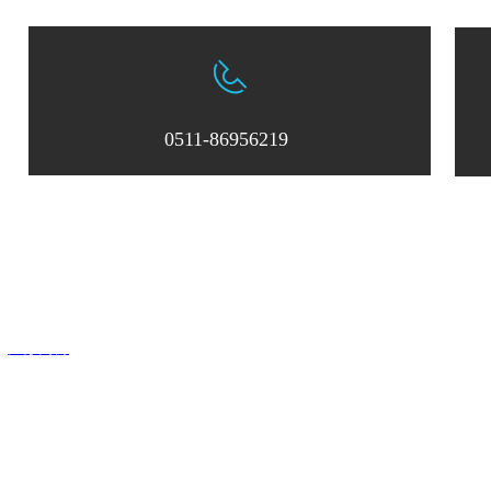
0511-86956219
：0511-86956219
邮箱：
zksxsales@163.com
中科四象激光科技有限公司
：
江苏网博