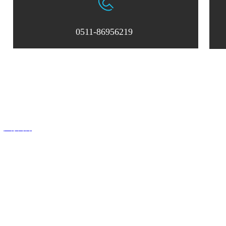
0511-86956219
：0511-86956219
邮箱：
zksxsales@163.com
中科四象激光科技有限公司
：
江苏网博